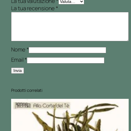
La tua valutazione
*
La tua recensione
*
Nome
*
Email
*
Prodotti correlati