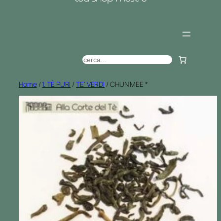
C
e
r
Home
/
1. TÈ PURI
/
TE' VERDI
/ CHUN MEE *
c
a