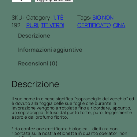
i
H
p
U
SKU:
Category:
1. TÈ
Tags:
BIO NON
r
N
192
PURI
, 
TE’ VERDI
CERTIFICATO
, 
CINA
e
M
z
Descrizione
E
z
E
o
Informazioni aggiuntive
*
:
q
Recensioni (0)
d
u
a
a
3
Descrizione
n
,
t
8
i
Il suo nome in cinese significa “sopracciglio del vecchio” ed
0
è dovuto alla foggia delle sue foglie che durante la
t
lavorazione vengono arrotolate fino a ricordare, appunto,
€
un sopracciglio. Infuso dal gusto forte, puro, leggermente
à
aspro e dal profumo fiorito.
a
6
* da confezione certificata biologica – dicitura non
,
riportata sulla nostra etichetta in quanto operatori non