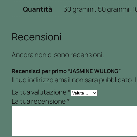
Quantità
30 grammi, 50 grammi, 
Recensioni
Ancora non ci sono recensioni.
Recensisci per primo “JASMINE WULONG”
Il tuo indirizzo email non sarà pubblicato.
La tua valutazione
*
La tua recensione
*