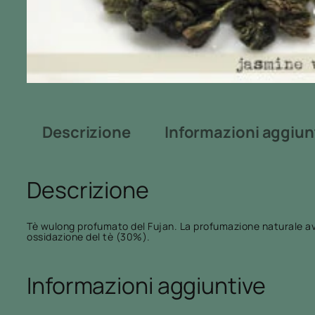
Descrizione
Informazioni aggiun
Descrizione
Tè wulong profumato del Fujan. La profumazione naturale avvie
ossidazione del tè (30%).
Informazioni aggiuntive