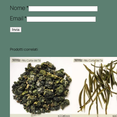
Nome
*
Email
*
Prodotti correlati