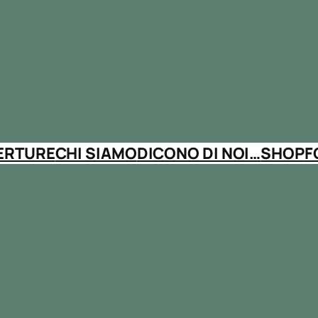
ERTURE
CHI SIAMO
DICONO DI NOI…
SHOP
F