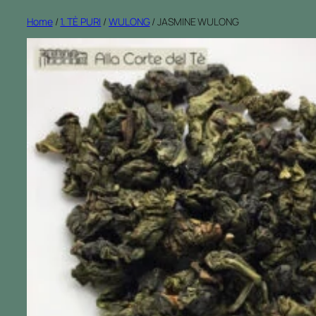
Home
/
1. TÈ PURI
/
WULONG
/ JASMINE WULONG