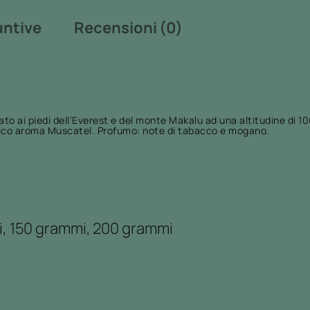
:
U
untive
Recensioni (0)
d
R
a
A
8
N
,
C
9
E
ato ai piedi dell’Everest e del monte Makalu ad una altitudine di 10
0
ipico aroma Muscatel. Profumo: note di tabacco e mogano.
q
€
u
a
a
1
n
6
t
, 150 grammi, 200 grammi
,
i
8
t
0
à
€