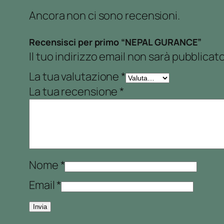
Ancora non ci sono recensioni.
Recensisci per primo “NEPAL GURANCE”
Il tuo indirizzo email non sarà pubblicato
La tua valutazione
*
La tua recensione
*
Nome
*
Email
*