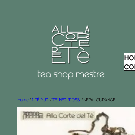
Vai
al
contenuto
HO
CO
Home
/
1. TÈ PURI
/
TE' NERI/ROSSI
/ NEPAL GURANCE