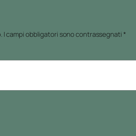
.
I campi obbligatori sono contrassegnati
*