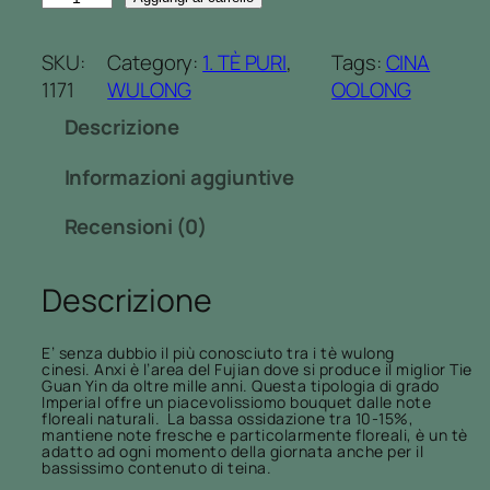
i
i
p
e
SKU:
Category:
1. TÈ PURI
, 
Tags:
CINA
r
G
1171
WULONG
OOLONG
e
u
z
Descrizione
a
z
n
o
Informazioni aggiuntive
Y
:
i
Recensioni (0)
d
n
a
I
1
Descrizione
m
0
p
,
e
E’ senza dubbio il più conosciuto tra i tè wulong
0
cinesi. Anxi è l’area del Fujian dove si produce il miglior Tie
r
Guan Yin da oltre mille anni. Questa tipologia di grado
0
Imperial offre un piacevolissiomo bouquet dalle note
i
floreali naturali. La bassa ossidazione tra 10-15%,
€
a
mantiene note fresche e particolarmente floreali, è un tè
a
adatto ad ogni momento della giornata anche per il
l
bassissimo contenuto di teina.
3