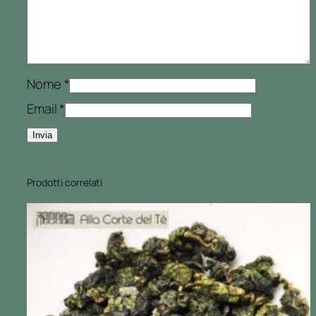
Nome
*
Email
*
Prodotti correlati