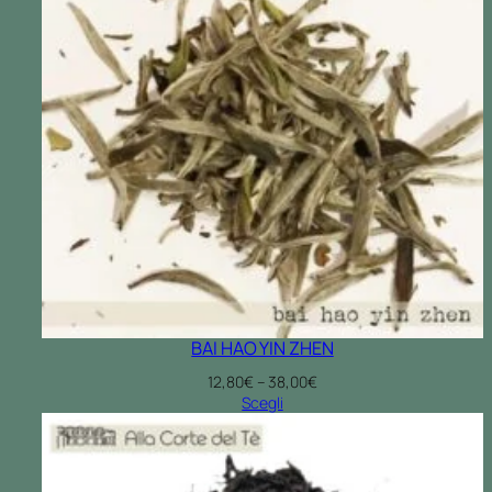
BAI HAO YIN ZHEN
Fascia
12,80
€
–
38,00
€
di
Scegli
prezzo:
da
12,80€
a