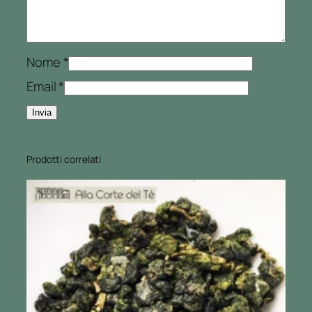
Nome
*
Email
*
Prodotti correlati