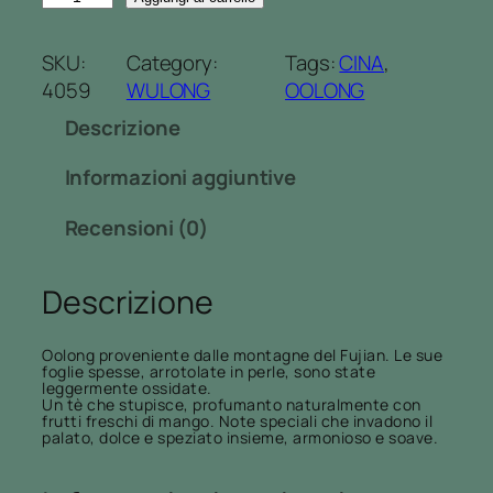
A
r
N
e
SKU:
Category:
Tags:
CINA
, 
G
z
4059
WULONG
OOLONG
O
z
Descrizione
W
o
U
:
Informazioni aggiuntive
L
d
O
a
Recensioni (0)
N
1
G
0
Descrizione
q
,
u
0
a
0
Oolong proveniente dalle montagne del Fujian. Le sue
foglie spesse, arrotolate in perle, sono state
n
€
leggermente ossidate.
Un tè che stupisce, profumanto naturalmente con
t
a
frutti freschi di mango. Note speciali che invadono il
i
1
palato, dolce e speziato insieme, armonioso e soave.
t
8
à