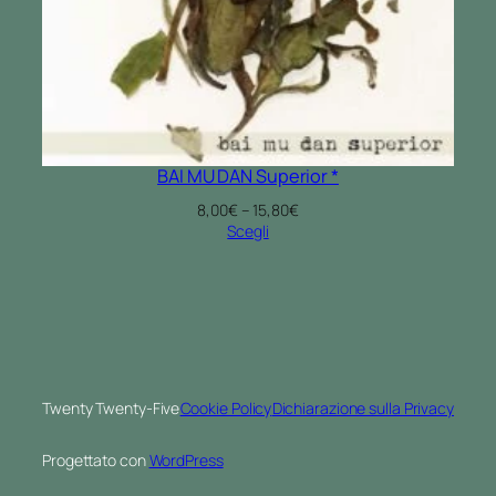
BAI MU DAN Superior *
Fascia
8,00
€
–
15,80
€
di
Scegli
prezzo:
da
8,00€
a
15,80€
Twenty Twenty-Five
Cookie Policy
Dichiarazione sulla Privacy
Progettato con
WordPress