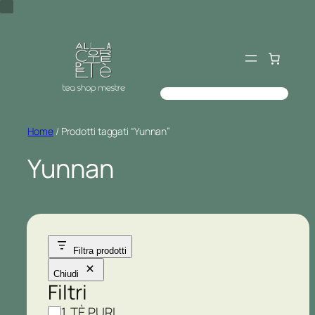
Vai
al
contenuto
Cerca
Home
/ Prodotti taggati “Yunnan”
Yunnan
Filtra prodotti
Chiudi
Filtri
C
1. TÈ PURI