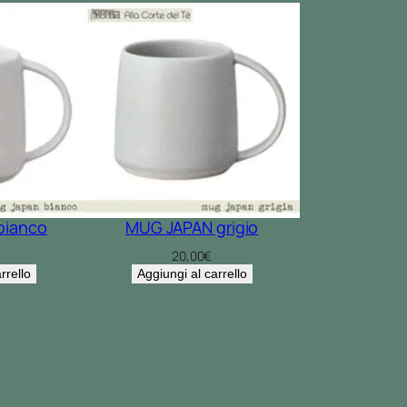
bianco
MUG JAPAN grigio
20,00
€
rrello
Aggiungi al carrello