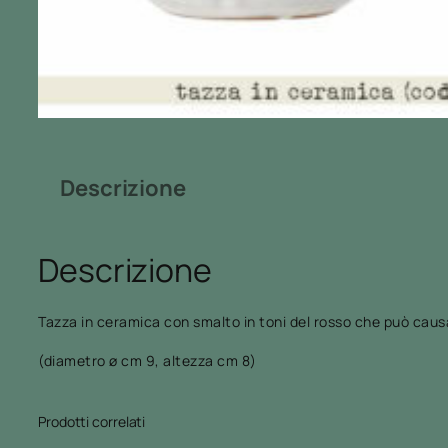
Descrizione
Descrizione
Tazza in ceramica con smalto in toni del rosso che può causa
(diametro ø cm 9, altezza cm 8)
Prodotti correlati