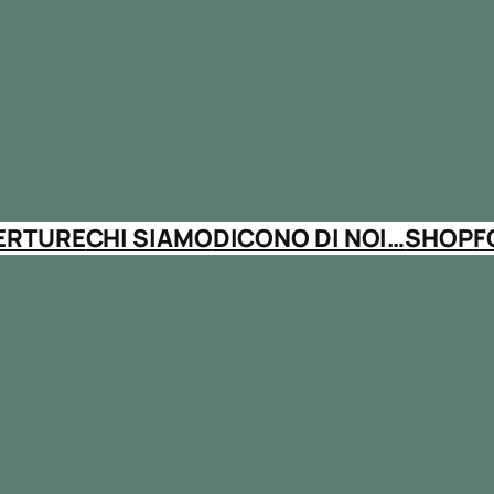
ERTURE
CHI SIAMO
DICONO DI NOI…
SHOP
F