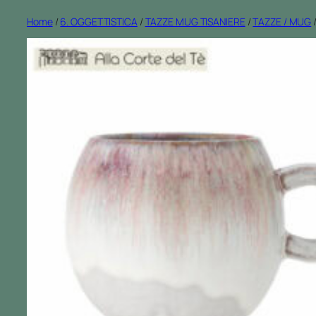
Home
/
6. OGGETTISTICA
/
TAZZE MUG TISANIERE
/
TAZZE / MUG
/