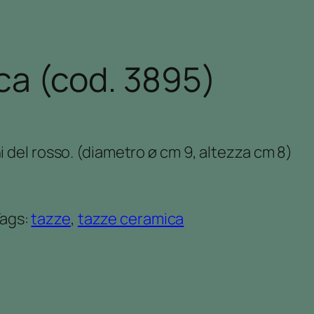
ca (cod. 3895)
i del rosso. (diametro ø cm 9, altezza cm 8)
ags:
tazze
, 
tazze ceramica