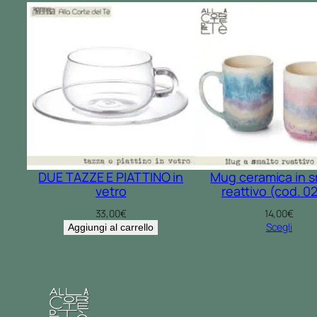
DUE TAZZE E PIATTINO in
Mug ceramica in s
vetro
reattivo (cod. 0
33,00
€
14,00
€
Scegli
Aggiungi al carrello