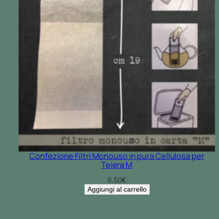
Confezione Filtri Monouso in pura Cellulosa per
Teiera M
6,50
€
Aggiungi al carrello