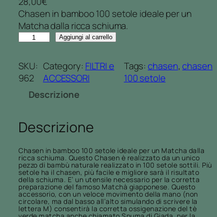
28,00
€
Chasen in bamboo 100 setole ideale per un
Matcha dalla ricca schiuma.
C
Aggiungi al carrello
H
A
SKU:
Category:
FILTRI e
Tags:
chasen
, 
chasen
S
962
ACCESSORI
100 setole
E
Descrizione
N
–
F
Descrizione
r
u
Chasen in bamboo 100 setole ideale per un Matcha dalla
s
ricca schiuma. Questo Chasen è realizzato da un unico
pezzo di bambù naturale realizzato in 100 setole sottili. Più
t
setole ha il chasen, più facile e migliore sarà il risultato
della schiuma. E’ un utensile necessario per la corretta
i
preparazione del famoso Matchà giapponese. Questo
n
accessorio, con un veloce movimento della mano (non
circolare, ma dal basso all’alto simulando di scrivere la
o
lettera M) consentirà la corretta ossigenazione del tè
verde matcha anche chiamato Spuma di Giada, per la