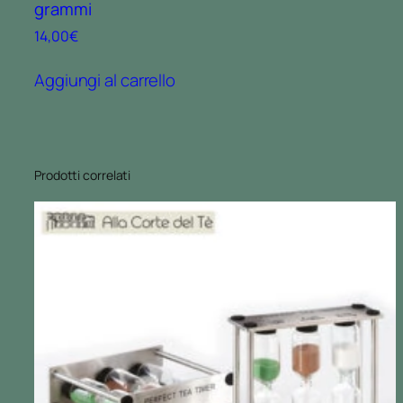
grammi
14,00
€
Aggiungi al carrello
Prodotti correlati