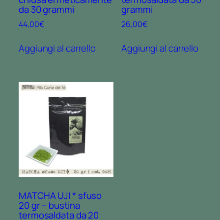
q
da 30 grammi
grammi
u
44,00
€
26,00
€
a
n
Aggiungi al carrello
Aggiungi al carrello
t
i
t
à
MATCHA UJI * sfuso
20 gr – bustina
termosaldata da 20