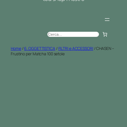
C
e
r
Home
/
6. OGGETTISTICA
/
FILTRI e ACCESSORI
/ CHASEN –
Frustino per Matcha 100 setole
c
a