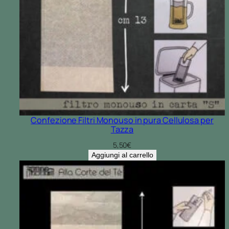
Confezione Filtri Monouso in pura Cellulosa per
Tazza
5,50
€
Aggiungi al carrello