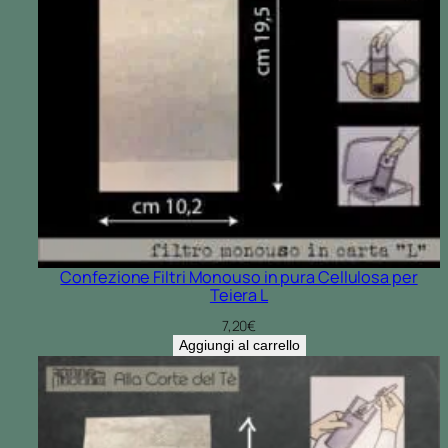
Confezione Filtri Monouso in pura Cellulosa per
Teiera L
7,20
€
Aggiungi al carrello